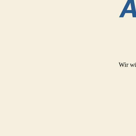
A
Wir wü