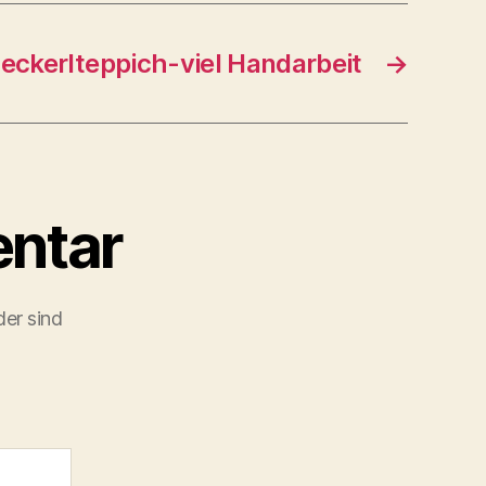
leckerlteppich-viel Handarbeit
→
ntar
der sind