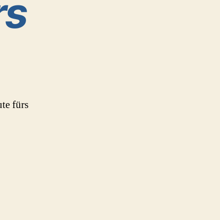
rs
te fürs