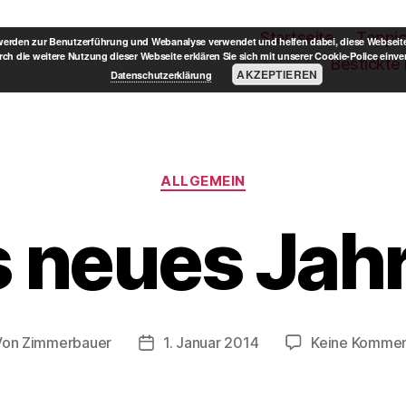
Startseite
Teppi
erden zur Benutzerführung und Webanalyse verwendet und helfen dabei, diese Webseite
ch die weitere Nutzung dieser Webseite erklären Sie sich mit unserer Cookie-Police einve
Bestickte
AKZEPTIEREN
Datenschutzerklärung
Kategorien
ALLGEMEIN
 neues Jah
Von
Zimmerbauer
1. Januar 2014
Keine Kommen
tragsautor
Beitragsdatum