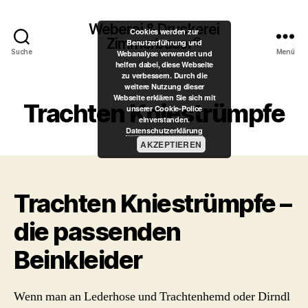
Weberei & Druckerei
Cookies werden zur
Zimmerbauer®
Benutzerführung und
Suche
Menü
Webanalyse verwendet und
helfen dabei, diese Webseite
zu verbessern. Durch die
weitere Nutzung dieser
Webseite erklären Sie sich mit
Trachten Kniestrümpfe
unserer Cookie-Police
einverstanden.
Datenschutzerklärung
AKZEPTIEREN
Trachten Kniestrümpfe –
die passenden
Beinkleider
Wenn man an Lederhose und Trachtenhemd oder Dirndl