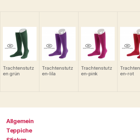
Trachtenstutz
Trachtenstutz
Trachtenstutz
Trachten
en grün
en-lila
en-pink
en-rot
Allgemein
Teppiche
Sticken