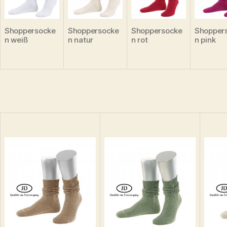
Shoppersocke
Shoppersocke
Shoppersocke
Shopper
n weiß
n natur
n rot
n pink