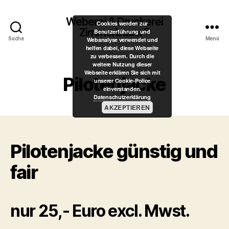
Weberei & Druckerei
Cookies werden zur
Zimmerbauer®
Benutzerführung und
Suche
Menü
Webanalyse verwendet und
helfen dabei, diese Webseite
zu verbessern. Durch die
weitere Nutzung dieser
Webseite erklären Sie sich mit
Pilotenjacke
unserer Cookie-Police
einverstanden.
Datenschutzerklärung
AKZEPTIEREN
Pilotenjacke günstig und
fair
nur 25,- Euro excl. Mwst.