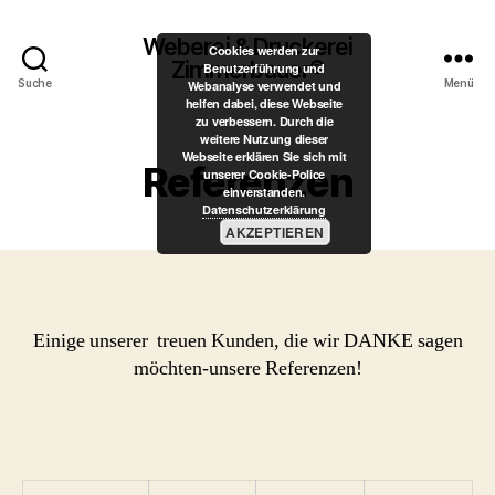
Weberei & Druckerei
Cookies werden zur
Zimmerbauer®
Benutzerführung und
Suche
Menü
Webanalyse verwendet und
helfen dabei, diese Webseite
zu verbessern. Durch die
weitere Nutzung dieser
Webseite erklären Sie sich mit
Referenzen
unserer Cookie-Police
einverstanden.
Datenschutzerklärung
AKZEPTIEREN
Einige unserer treuen Kunden, die wir DANKE sagen
möchten-unsere Referenzen!